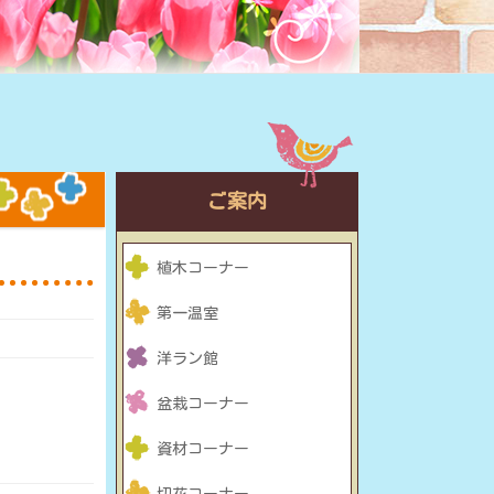
ご案内
植木コーナー
第一温室
洋ラン館
盆栽コーナー
資材コーナー
切花コーナー