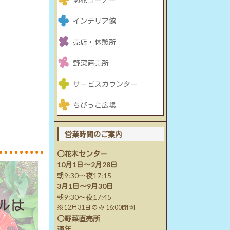
インテリア館
売店・休憩所
野菜直売所
サービスカウンター
ちびっこ広場
営業時間のご案内
○花木センター
10月1日～2月28日
朝9:30～夜17:15
3月1日～9月30日
朝9:30～夜17:45
※12月31日のみ 16:00閉園
○野菜直売所
通年