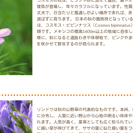
コスモスの花は、ピンクや白に加えて濃赤、黄やオ
複色が登場し、年々カラフルになっています。性質
丈夫で、日当たりと風通しがよい場所であれば、あ
選ばずに育ちます。 日本の秋の風物詩となってい
は、コスモス・ビピンナツス（Cosmos bipinnatu
類です。メキシコの標高1600m以上の地域に自生
様に、秋になると道路わきや休耕地で、ピンクやま
を咲かせて群生するのが見られます。
リンドウは秋の山野草の代表的なものです。本州、
に分布し、人里に近い野山から山地の明るい林床や
れます。人気が高く、薬草としても広く知られてい
に細い芽が伸びてきて、ササの葉に似た細い葉をつ