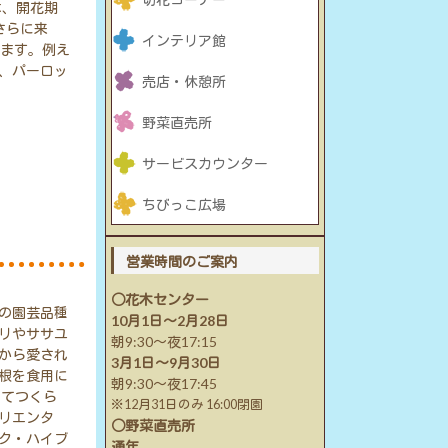
は、開花期
さらに来
インテリア館
います。例え
、パーロッ
売店・休憩所
野菜直売所
サービスカウンター
ちびっこ広場
営業時間のご案内
○花木センター
の園芸品種
10月1日～2月28日
リやササユ
朝9:30～夜17:15
から愛され
3月1日～9月30日
根を食用に
朝9:30～夜17:45
してつくら
※12月31日のみ 16:00閉園
リエンタ
○野菜直売所
ク・ハイブ
通年