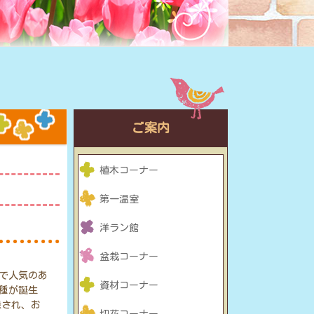
ご案内
植木コーナー
第一温室
洋ラン館
盆栽コーナー
で人気のあ
資材コーナー
種が誕生
録され、お
切花コーナー