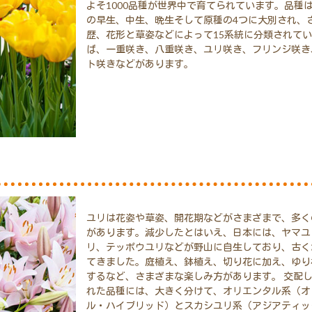
よそ1000品種が世界中で育てられています。品種
の早生、中生、晩生そして原種の4つに大別され、
歴、花形と草姿などによって15系統に分類されて
ば、一重咲き、八重咲き、ユリ咲き、フリンジ咲き
ト咲きなどがあります。
ユリは花姿や草姿、開花期などがさまざまで、多く
があります。減少したとはいえ、日本には、ヤマユ
リ、テッポウユリなどが野山に自生しており、古く
てきました。庭植え、鉢植え、切り花に加え、ゆり
するなど、さまざまな楽しみ方があります。 交配
れた品種には、大きく分けて、オリエンタル系（オ
ル・ハイブリッド）とスカシユリ系（アジアティッ