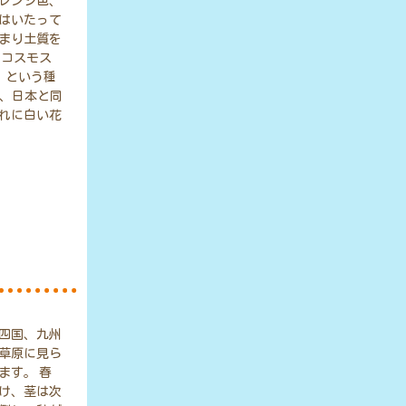
レンジ色、
はいたって
まり土質を
るコスモス
s）という種
し、日本と同
れに白い花
四国、九州
草原に見ら
ます。 春
け、茎は次