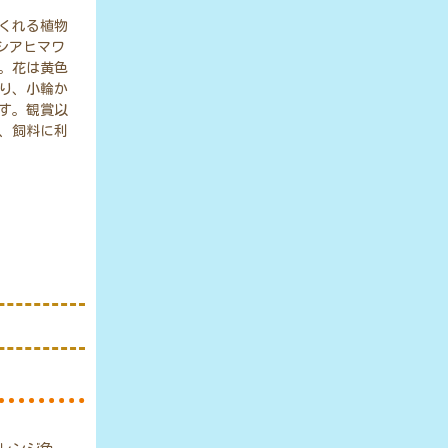
くれる植物
ロシアヒマワ
。花は黄色
り、小輪か
す。観賞以
、飼料に利